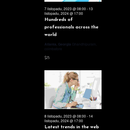
a
7 listopadu, 2023 @ 08:00
-
13
listopadu, 2024 @ 17:00
zobraz
Hundreds of
professionals across the
world
Akce
Atlanta, Georgia
Ghandhipuram,
coimbatore
$25
8 listopadu, 2023 @ 08:00
-
14
listopadu, 2024 @ 17:00
Latest trends in the web