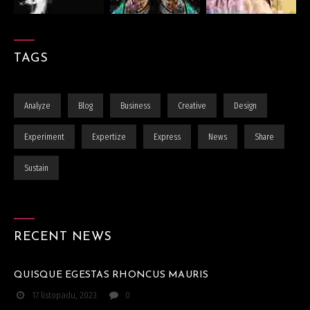
TAGS
Analyze
Blog
Business
Creative
Design
Experiment
Expertize
Express
News
Share
Sustain
RECENT NEWS
QUISQUE EGESTAS RHONCUS MAURIS
17 listopadu, 2023
0