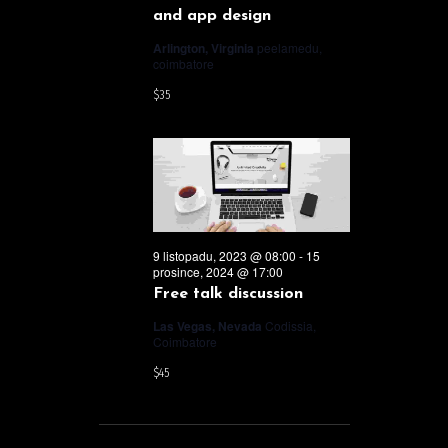
and app design
Arlington, Virginia
peelamedu,
coimbatore
$35
9 listopadu, 2023 @ 08:00
-
15
prosince, 2024 @ 17:00
Free talk discussion
Las Vegas, Nevada
Codissia,
Coimbatore
$45