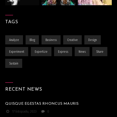
TAGS
Analyze
Blog
Business
Creative
Design
Experiment
Expertize
Express
News
Share
Sustain
RECENT NEWS
QUISQUE EGESTAS RHONCUS MAURIS
17 listopadu, 2023
0