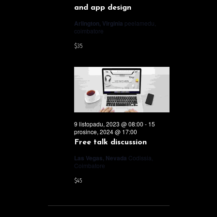
and app design
Arlington, Virginia
peelamedu,
coimbatore
$35
9 listopadu, 2023 @ 08:00
-
15
prosince, 2024 @ 17:00
Free talk discussion
Las Vegas, Nevada
Codissia,
Coimbatore
$45