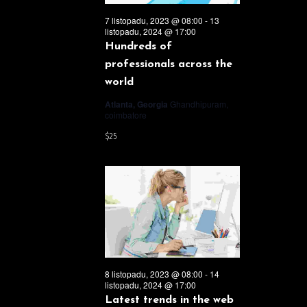
a
7 listopadu, 2023 @ 08:00
-
13
listopadu, 2024 @ 17:00
zobraz
Hundreds of
professionals across the
world
Akce
Atlanta, Georgia
Ghandhipuram,
coimbatore
$25
8 listopadu, 2023 @ 08:00
-
14
listopadu, 2024 @ 17:00
Latest trends in the web